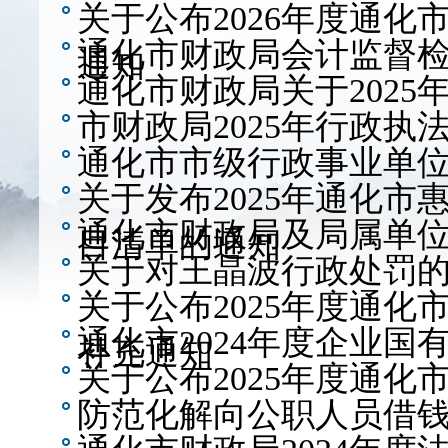
关于公布2026年度通
通化市财政局会计监督
通知
通化市财政局关于2025
市财政局2025年行政执
通化市市级行政事业单
关于发布2025年通化市
通化市财政局及局属单
目清单的通知
关于对王晶波行政处罚
关于公布2025年度通
通化市2024年度企业
补充通知
关于公布2025年度通
防范化解向公职人员借