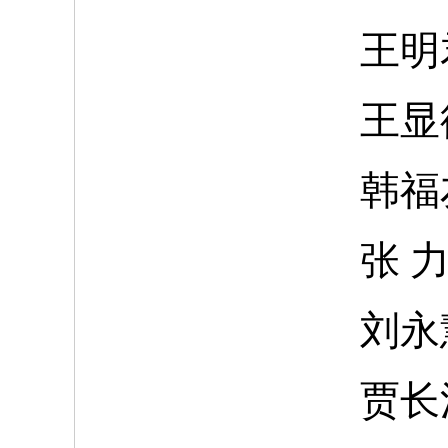
王明
王显
韩福
张
刘永
贾长