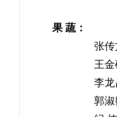
果 蔬：
张传
王金
李龙
郭淑