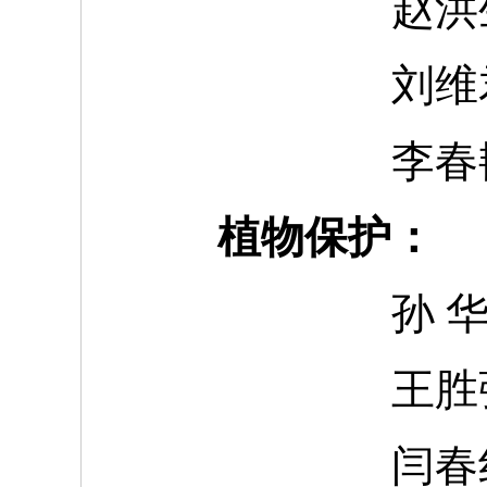
赵洪
刘维
李春
植物保护：
孙
王胜
闫春