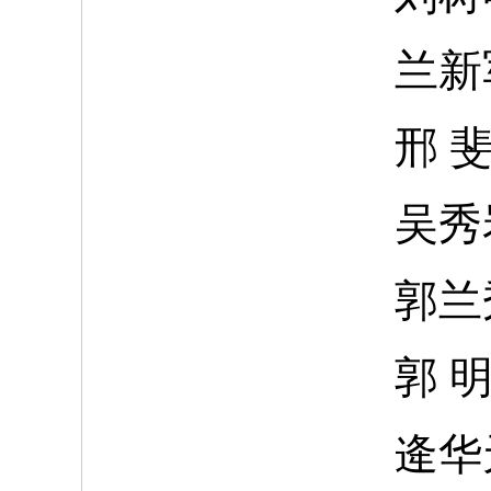
兰新
邢
吴秀
郭兰
郭
逄华