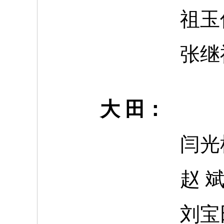
祖玉
张继
大 田：
闫光
赵 
刘宝