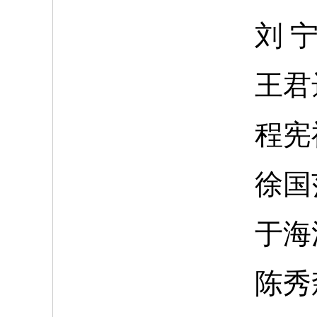
刘
王君
程宪
徐国
于海
陈秀