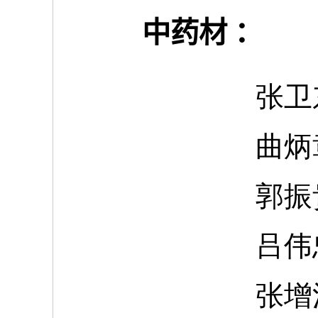
中药材
：
曲炳
郭振
吕伟
张增