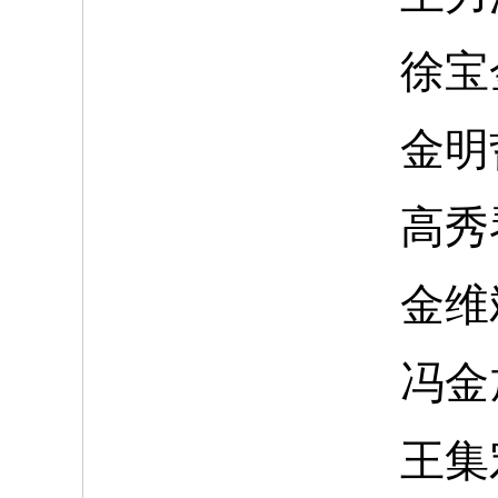
徐宝
金明
高秀
金维
冯金
王集