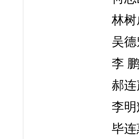
林树
吴德
李
郝连
李明
毕连