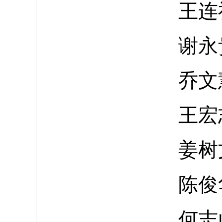
王连
谢永
乔文
王宏
姜树
陈俊
何志