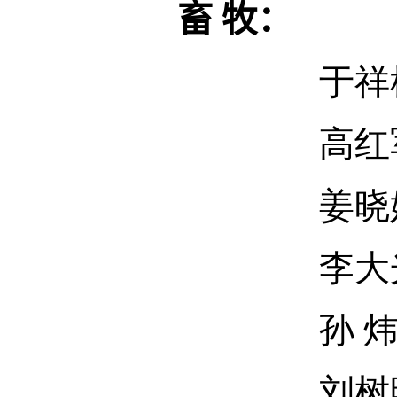
畜
牧：
于祥
高红
姜晓
李大
孙
刘树