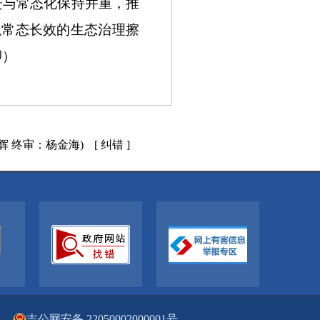
进与常态化保持并重，推
，以常态长效的生态治理擦
卿）
辉 终审：杨金海)
[ 纠错 ]